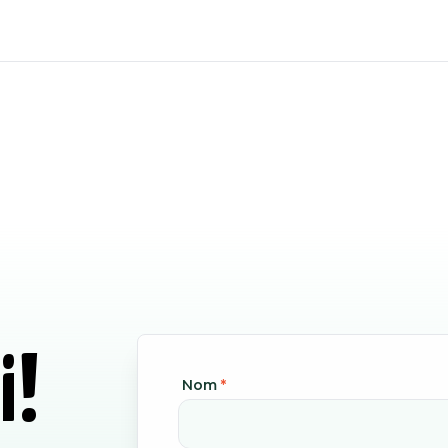
i!
Nom
*