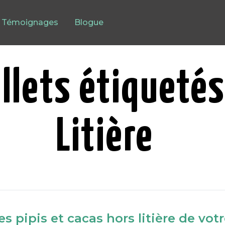
Témoignages
Blogue
illets étiquetés
Litière
es pipis et cacas hors litière de vot