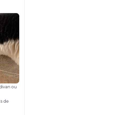
 divan ou
ts de