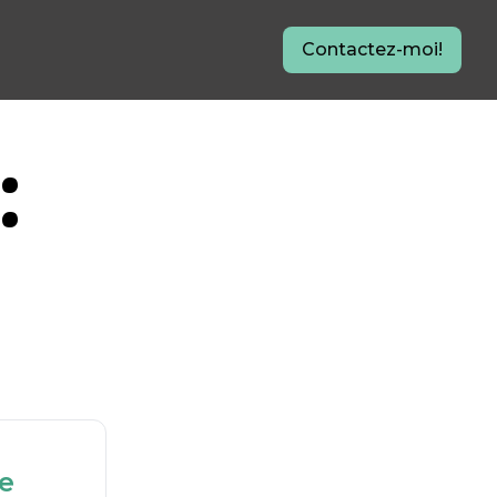
Contactez-moi!
:
re